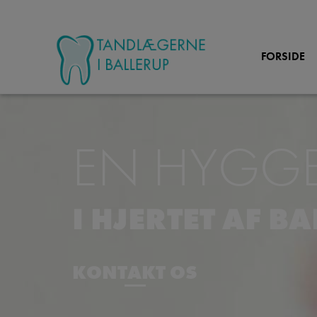
FORSIDE
Hop
til
indholdet
EN HYGGEL
I HJERTET AF B
KONTAKT OS