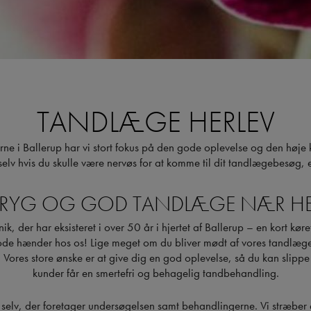
TANDLÆGE HERLEV
e i Ballerup har vi stort fokus på den gode oplevelse og den høje k
 hvis du skulle være nervøs for at komme til dit tandlægebesøg, elle
TRYG OG GOD TANDLÆGE NÆR HE
, der har eksisteret i over 50 år i hjertet af Ballerup – en kort køre
ode hænder hos os! Lige meget om du bliver mødt af vores tandlæger e
. Vores store ønske er at give dig en god oplevelse, så du kan slippe
kunder får en smertefri og behagelig tandbehandling.
selv, der foretager undersøgelsen samt behandlingerne. Vi stræber a