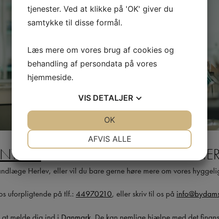
tjenester. Ved at klikke på 'OK' giver du
samtykke til disse formål.
Læs mere om vores brug af cookies og
behandling af persondata på vores
hjemmeside.
VIS
DETALJER
JA
NEJ
OK
JA
NEJ
NØDVENDIGE
PRÆFERENCER
AFVIS ALLE
NTAKT
DIN TANDLÆGE TÆT PÅ HER
JA
NEJ
JA
NEJ
MARKETING
STATISTIK
tandlæge Herlev, eller vil du bare gerne høre mere om vores hyggeli
os uforpligtende på tlf.:
44970210
, eller skriv til os på
info@bydams
 at melde dig ind i
Danmark
. De kan nemlige hjælpe med det finansi