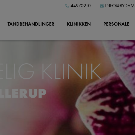
44970210
INFO@BYDAM
TANDBEHANDLINGER
KLINIKKEN
PERSONALE
IG KLINIK
ALLERUP