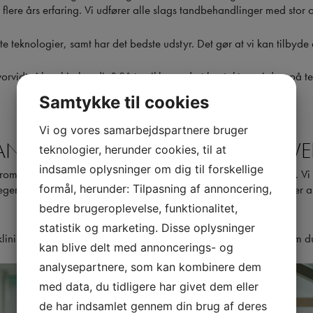
 flere års erfaring. Vi udfører alle slags tandbehandlinger med stor
te teknologier, samt har det bedste udstyr. Det gør at vi kan tilbyde 
hvorvidt vi kan hjælpe dig? Så tøv ikke med at kontakte os i dag på t
Samtykke til cookies
Vi og vores samarbejdspartnere bruger
DLING AF HØJESTE KVALITET HV
teknologier, herunder cookies, til at
indsamle oplysninger om dig til forskellige
mis med hverken kvaliteten af vores arbejde eller vores service. Vi
formål, herunder: Tilpasning af annoncering,
ger er erfarne og venlige, så du er altid i trygge hænder. Vi tager 
med glæde på alle dine spørgsmål.
bedre brugeroplevelse, funktionalitet,
statistik og marketing. Disse oplysninger
inik – din lokale tandlæge nær Herlev. Vi leverer et resultat, som d
kan blive delt med annoncerings- og
analysepartnere, som kan kombinere dem
med data, du tidligere har givet dem eller
de har indsamlet gennem din brug af deres