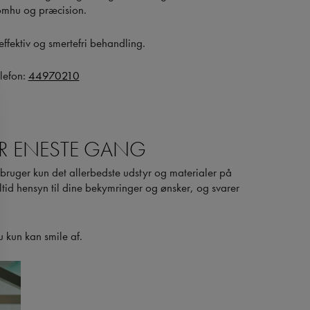
 omhu og præcision.
effektiv og smertefri behandling.
elefon:
44970210
ER ENESTE GANG
 bruger kun det allerbedste udstyr og materialer på
altid hensyn til dine bekymringer og ønsker, og svarer
u kun kan smile af.