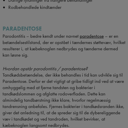
Rodbehandlede kindtænder
PARADENTOSE
Parodontitis – bedre kendt under navnet
paradentose
– er en
betændelsestilstand, der er opstået i tændernes støttevæv, hvilket
resulterer i, at kæbeknoglen nedbrydes og tænderne dermed
kan løsne sig.
Hvordan opstår parodontitis / paradentose?
Tandkødsbetændelse, der ikke behandles i tid kan udvikle sig til
Paradentose. Derfor er det vigtigt at gribe tidligt ind ved at være
omhyggelig med at fjerne tandsten og bakterier i
tandkødslommen og afglatte rodoverfladen. Dette kan
almindelig tandbørstning ikke klare, hvorfor regelmæssig
tandrensning anbefales. Fjernes bakterier i tandkødsranden ikke,
giver det anledning til, at de spreder sig til de dybereliggende
væv i tandkødet og ved tandroden, hvilket bevirker, at
kæbeknoglen langsomt nedbrydes.