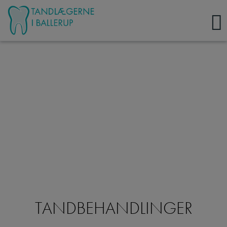
Hop
til
indholdet
EN HYGGELIG KLINIK
I HJERTET AF BALLERUP
KONTAKT OS
TANDBEHANDLINGER