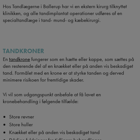
Hos Tandlægerne i Ballerup har vi en ekstern kirurg tilknyttet
klinikken, og alle tandimplantat operationer udføres af en
specialtandlæge i tand- mund- og kæbekirurgi.
TANDKRONER
En
tandkrone
fungerer som en hætte eller kappe, som sættes på
den resterende del af en knækket eller på anden vis beskadiget
tand. Formålet med en krone er at styrke tanden og derved
minimere risikoen for fremtidige skader.
Vi vil som udgangspunkt anbefale at få lavet en
kronebehandling i følgende tilfælde:
Store revner
Store huller
Knækket eller på anden vis beskadiget tand
Dårlige fyldninger fra tidligere behandlinger