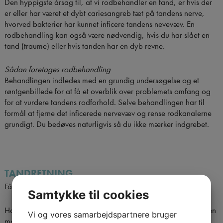
Den hyppigste årsag til, at vi rodbehandler en tand, er hvis der
er eller har været et dybt cariesangreb tæt på tandens nerve,
hvorved bakterier har kunnet inficere tandens nevevæv. En
rodbehandling kan også være nødvendig, hvis du har slået en
tand (traume) eller hvis tanden har en dyb revne.
Sådan foretages rodbehandling
Behandlingen indledes med en grundig undersøgelse og et
røntgenbillede for at få et overblik over problemets omfang og
for at vurdere tandens rodforhold. Selve behandlingen har til
formål at fjerne det inficerede nervevæv og rense rodkanalerne
grundigt. Du bedøves naturligvis så du ikke mærker indgrebet.
TANDRETNING
Få smukke tænder med usynlig bøjle.
Samtykke til cookies
Hos Tandlægerne i Ballerup kan du få rettet dine tænder med en
Vi og vores samarbejdspartnere bruger
moderne og gennemsigtig bøjle. Få rettettænder skånsomt og