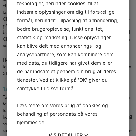
teknologier, herunder cookies, til at
effektivt, hvad end de er skæve, har stort mellemrum eller er for
tætsiddende.
indsamle oplysninger om dig til forskellige
ClearCorrect er en gennemsigtig bøjle, som kan rette tænderne
formål, herunder: Tilpasning af annoncering,
på en nænsom og diskret måde uden, at omgivelserne
bedre brugeroplevelse, funktionalitet,
bemærker det. Udviklingen af skinnerne har medført, at du med
statistik og marketing. Disse oplysninger
CleaCorrect undgår en række af de ulemper, der ofte forbindes
med de traditionelle bøjler (togskinner).
kan blive delt med annoncerings- og
analysepartnere, som kan kombinere dem
Hos os tilbyder vi dig en gratis og uforpligtigende
med data, du tidligere har givet dem eller
forundersøgelse ved én af vores tandlæger, hvor der tilbydes en
de har indsamlet gennem din brug af deres
3D-scanning af dine tænder.
tjenester. Ved at klikke på 'OK' giver du
TANDPLEJE TIL BØRN OG UNGE
samtykke til disse formål.
Tandlægerne i Ballerup er en privat tandklinik der også tilbyder
tandpleje for børn og unge. I Danmark er der frit valg af
Læs mere om vores brug af cookies og
tandlæge, så børn og unge kan også vælge at gå til tandlæge
behandling af persondata på vores
hos en privatpraktiserende tandlæge Vi henvender og primært til
hjemmeside.
småbørns/børne- forældre i Ballerup, Måløv, Smørum, Herlev
samt omegn. Er du patient på klinikken og ønsker at have os som
VIS
DETALJER