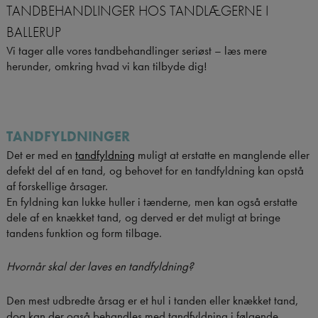
TANDBEHANDLINGER HOS TANDLÆGERNE I
BALLERUP
Vi tager alle vores tandbehandlinger seriøst – læs mere
herunder, omkring hvad vi kan tilbyde dig!
TANDFYLDNINGER
Det er med en
tandfyldning
muligt at erstatte en manglende eller
defekt del af en tand, og behovet for en tandfyldning kan opstå
af forskellige årsager.
En fyldning kan lukke huller i tænderne, men kan også erstatte
dele af en knækket tand, og derved er det muligt at bringe
tandens funktion og form tilbage.
Hvornår skal der laves en tandfyldning?
Den mest udbredte årsag er et hul i tanden eller knækket tand,
dog kan der også behandles med tandfyldning i følgende