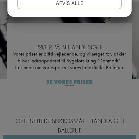
AFVIS ALLE
JA
NEJ
JA
NEJ
MARKETING
STATISTIK
PRISER PÅ BEHANDLINGER
Vores priser er altid vejledende, og vi sørger for, at der
bliver indrapporteret til
Sygeforsikring “Danmark”
.
Læs mere om vores priser i vores tandklinik i Ballerup.
SE VORES PRISER
OFTE STILLEDE SPØRGSMÅL – TANDLÆGE I
BALLERUP