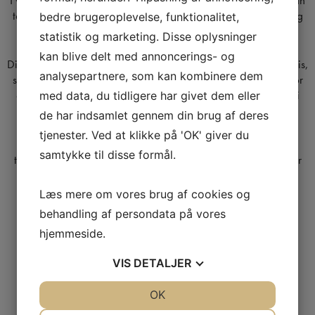
tage sig af dig, både når du har problemer med tænderne, og
bedre brugeroplevelse, funktionalitet,
når du blot skal have det sædvanelige eftersyn.
statistik og marketing. Disse oplysninger
kan blive delt med annoncerings- og
Din tandlæge vil tage hånd om dig og dine behov på bedste vis,
analysepartnere, som kan kombinere dem
så du kan få den oplevelse og det smil, du fortjener. Vi har stor
erfaring med både unge, voksne og ældre i vores tandklinik i
med data, du tidligere har givet dem eller
Ballerup.
de har indsamlet gennem din brug af deres
tjenester. Ved at klikke på 'OK' giver du
Bestil tid i dag til din behandling. Vi udfører almindeligt
samtykke til disse formål.
tandeftersyn, rodbehandlinger, laver tandimplantat og sørger
for, at du hurtigt er ude igen og klar til at smile til verden.
Læs mere om vores brug af cookies og
SE VORES BEHANDLINGER
behandling af persondata på vores
hjemmeside.
VIS
DETALJER
JA
NEJ
OK
JA
NEJ
NØDVENDIGE
PRÆFERENCER