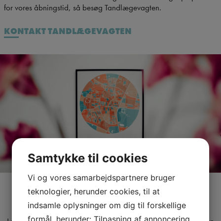
for vores åbningstid, så besøg Tandlægevagten.
KONTAKT TANDLÆGEVAGTEN
Samtykke til cookies
Vi og vores samarbejdspartnere bruger
teknologier, herunder cookies, til at
indsamle oplysninger om dig til forskellige
EN TANDLÆGEKLINIK FOR ALLE
formål, herunder: Tilpasning af annoncering,
I vores tandlægeklinik finder du dygtige medarbejdere, der kan