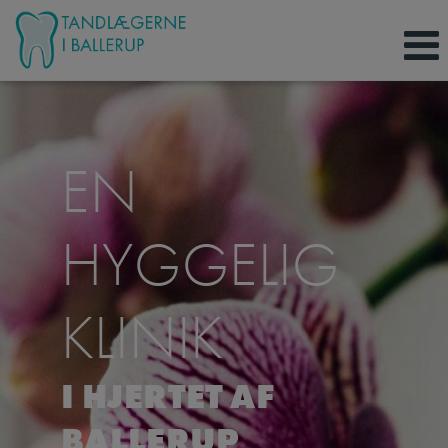
Hop
til
indholdet
EN
HYGGELIG
KLINIK
I HJERTET AF
BALLERUP